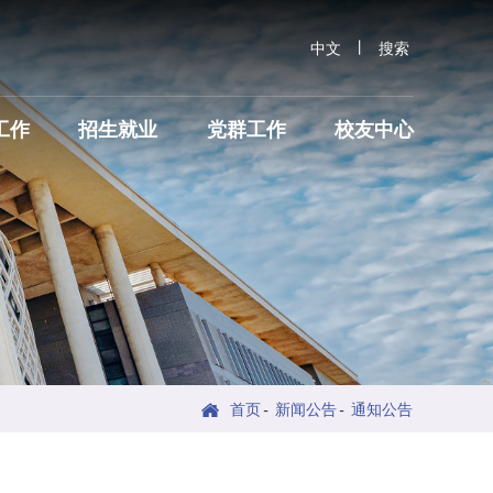
丨
中文
搜索
工作
招生就业
党群工作
校友中心
首页
-
新闻公告
-
通知公告